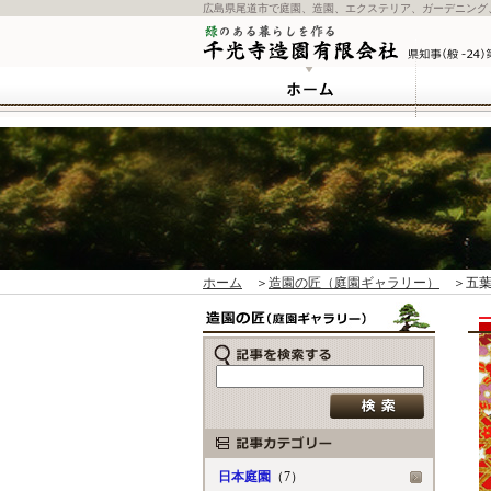
広島県尾道市で庭園、造園、エクステリア、ガーデニング
ホーム
＞
造園の匠（庭園ギャラリー）
＞五葉
日本庭園
（7）