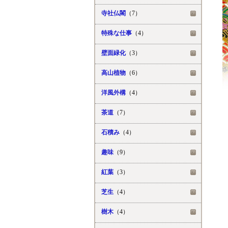
寺社仏閣
（7）
特殊な仕事
（4）
壁面緑化
（3）
高山植物
（6）
洋風外構
（4）
茶道
（7）
石積み
（4）
趣味
（9）
紅葉
（3）
芝生
（4）
樹木
（4）