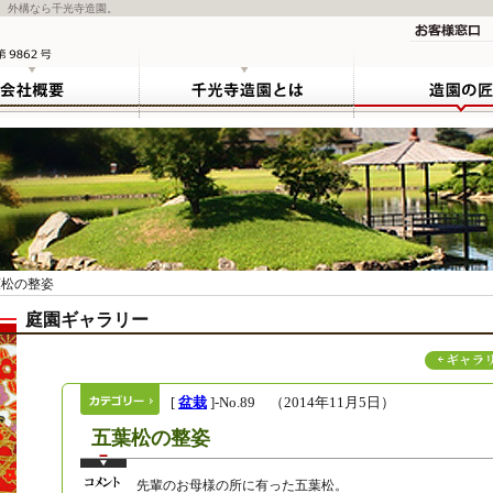
、外構なら千光寺造園。
松の整姿
庭園ギャラリー
[
盆栽
]-No.89 （2014年11月5日）
五葉松の整姿
先輩のお母様の所に有った五葉松。