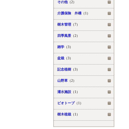
その他
（2）
介護保険 外構
（1）
樹木管理
（7）
四季風景
（2）
雑学
（3）
盆栽
（3）
記念植樹
（3）
山野草
（2）
灌水施設
（1）
ビオトープ
（1）
樹木植栽
（1）