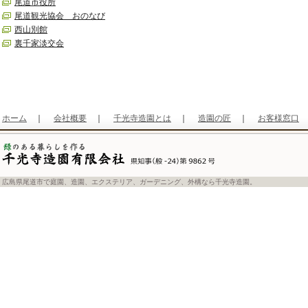
尾道市役所
尾道観光協会 おのなび
西山別館
裏千家淡交会
ホーム
｜
会社概要
｜
千光寺造園とは
｜
造園の匠
｜
お客様窓口
広島県尾道市で庭園、造園、エクステリア、ガーデニング、外構なら千光寺造園。