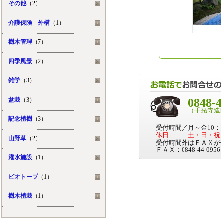
その他
（2）
介護保険 外構
（1）
樹木管理
（7）
四季風景
（2）
雑学
（3）
盆栽
（3）
0848-
（千光寺造
記念植樹
（3）
受付時間／月～金10：0
休日 土・日・祝
山野草
（2）
受付時間外はＦＡＸが
ＦＡＸ：0848-44-0956
灌水施設
（1）
ビオトープ
（1）
樹木植栽
（1）