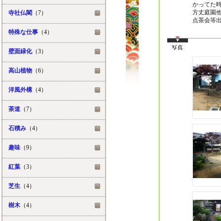
かってた
方丈庭園
寺社仏閣
（7）
点茶会等
特殊な仕事
（4）
壁面緑化
（3）
高山植物
（6）
洋風外構
（4）
茶道
（7）
石積み
（4）
趣味
（9）
紅葉
（3）
芝生
（4）
樹木
（4）