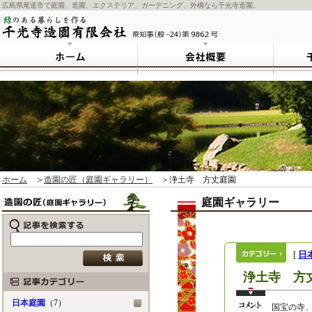
広島県尾道市で庭園、造園、エクステリア、ガーデニング、外構なら千光寺造園。
ホーム
＞
造園の匠（庭園ギャラリー）
＞浄土寺 方丈庭園
庭園ギャラリー
[
日
浄土寺 方
日本庭園
（7）
国宝の寺